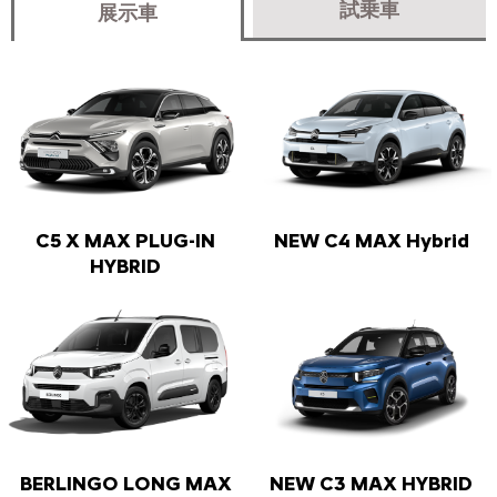
試乗車
展示車
C5 X MAX PLUG-IN
NEW C4 MAX Hybrid
HYBRID
BERLINGO LONG MAX
NEW C3 MAX HYBRID