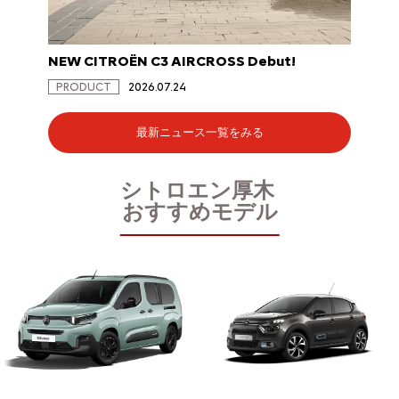
NEW CITROËN C3 AIRCROSS Debut!
NEW C
PRODUCT
2026.07.24
PRODU
最新ニュース一覧をみる
シトロエン厚木
おすすめモデル