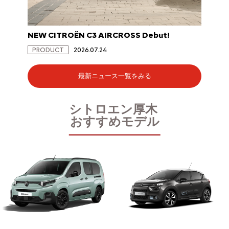
NEW CITROËN C3 AIRCROSS Debut!
NEW C
PRODUCT
2026.07.24
PRODU
最新ニュース一覧をみる
シトロエン厚木
おすすめモデル