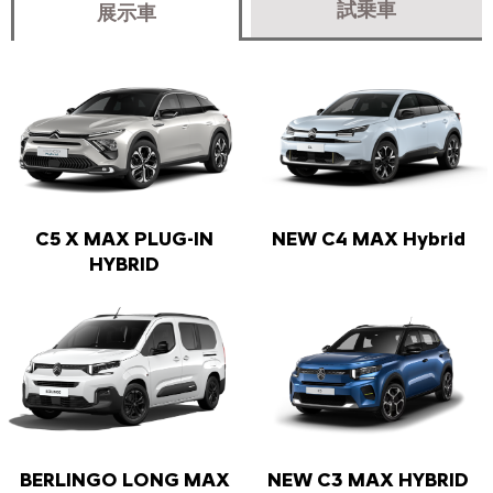
試乗車
展示車
C5 X MAX PLUG-IN
NEW C4 MAX Hybrid
HYBRID
BERLINGO LONG MAX
NEW C3 MAX HYBRID